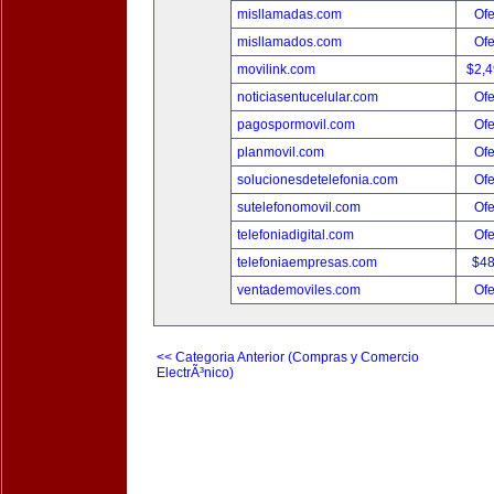
misllamadas.com
Ofe
misllamados.com
Ofe
movilink.com
$2,
noticiasentucelular.com
Ofe
pagospormovil.com
Ofe
planmovil.com
Ofe
solucionesdetelefonia.com
Ofe
sutelefonomovil.com
Ofe
telefoniadigital.com
Ofe
telefoniaempresas.com
$4
ventademoviles.com
Ofe
<< Categoria Anterior (Compras y Comercio
ElectrÃ³nico)