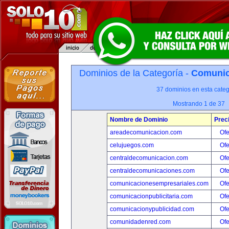
Dominios de la Categoría -
Comunica
37 dominios en esta categ
Mostrando 1 de 37
Nombre de Dominio
Prec
areadecomunicacion.com
Ofe
celujuegos.com
Ofe
centraldecomunicacion.com
Ofe
centraldecomunicaciones.com
Ofe
comunicacionesempresariales.com
Ofe
comunicacionpublicitaria.com
Ofe
comunicacionypublicidad.com
Ofe
comunidadenred.com
Ofe