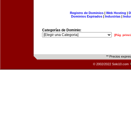
Registro de Dominios
|
Web Hosting
|
D
Dominios Expirados
|
Industrias
|
Indu
Categorías de Dominio:
[Pág. princi
** Precios expre
© 2002/2022 Solo10.com