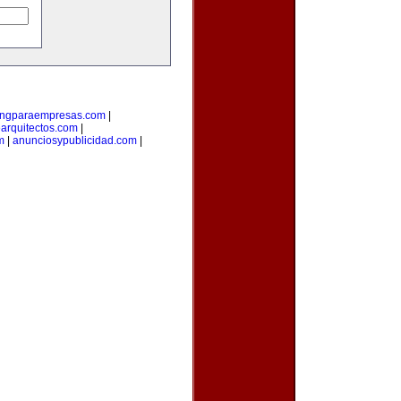
ingparaempresas.com
|
arquitectos.com
|
m
|
anunciosypublicidad.com
|