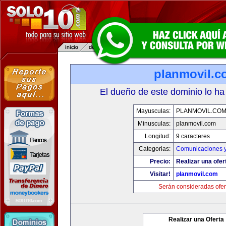
planmovil.c
El dueño de este dominio lo ha
Mayusculas:
PLANMOVIL.CO
Minusculas:
planmovil.com
Longitud:
9 caracteres
Categorias:
Comunicaciones y
Precio:
Realizar una ofer
Visitar!
planmovil.com
Serán consideradas ofer
Realizar una Oferta