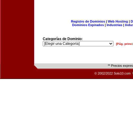
Registro de Dominios
|
Web Hosting
|
D
Dominios Expirados
|
Industrias
|
Indu
Categorías de Dominio:
[Pág. princi
** Precios expre
© 2002/2022 Solo10.com