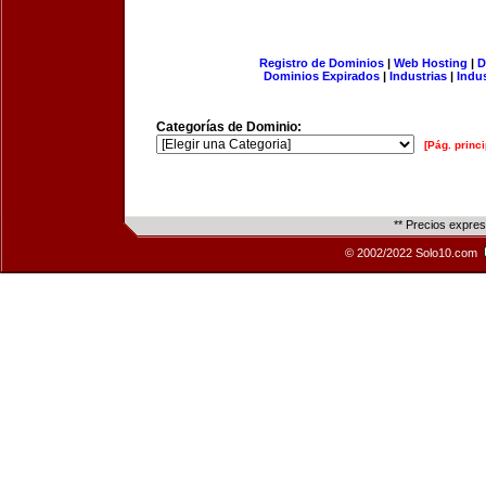
Registro de Dominios
|
Web Hosting
|
D
Dominios Expirados
|
Industrias
|
Indu
Categorías de Dominio:
[Pág. princi
** Precios expre
© 2002/2022 Solo10.com