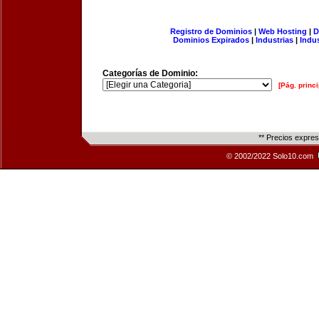
Registro de Dominios
|
Web Hosting
|
D
Dominios Expirados
|
Industrias
|
Indu
Categorías de Dominio:
[Pág. princi
** Precios expre
© 2002/2022 Solo10.com