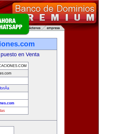
iones.com
 puesto en Venta
CACIONES.COM
nes.com
fonÃ­a
ones.com
tas