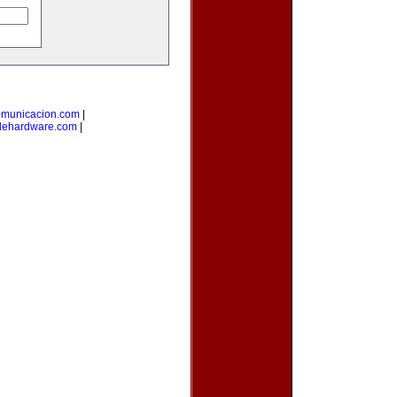
omunicacion.com
|
dehardware.com
|