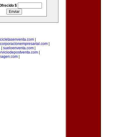
Ofrecido $
cicletasenventa.com
|
corporacionempresarial.com
|
m
|
sueloenventa.com
|
erviciodepostventa.com
|
imagen.com
|