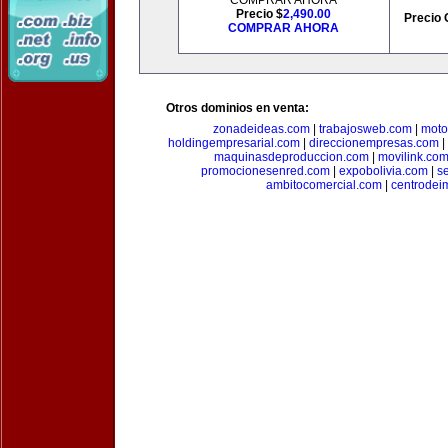
COMPRAR AHORA
Precio $
2,490.00
Precio 
COMPRAR AHORA
Otros dominios en venta:
zonadeideas.com
|
trabajosweb.com
|
moto
holdingempresarial.com
|
direccionempresas.com
|
maquinasdeproduccion.com
|
movilink.co
promocionesenred.com
|
expobolivia.com
|
s
ambitocomercial.com
|
centrode