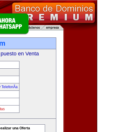
om
 puesto en Venta
 TelefonÃ­a
tas
ealizar una Oferta