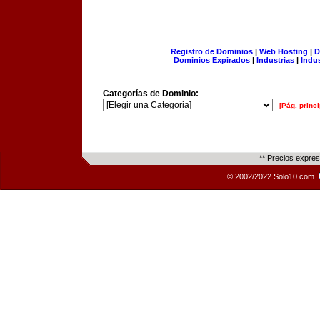
Registro de Dominios
|
Web Hosting
|
D
Dominios Expirados
|
Industrias
|
Indu
Categorías de Dominio:
[Pág. princi
** Precios expre
© 2002/2022 Solo10.com