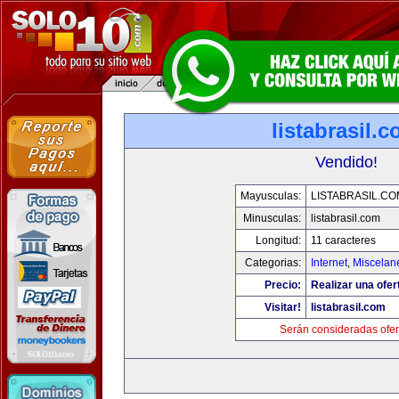
listabrasil.
Vendido!
Mayusculas:
LISTABRASIL.CO
Minusculas:
listabrasil.com
Longitud:
11 caracteres
Categorias:
Internet
,
Miscelane
Precio:
Realizar una ofer
Visitar!
listabrasil.com
Serán consideradas ofer