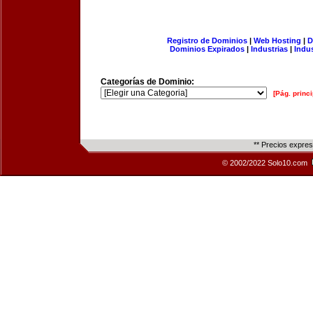
Registro de Dominios
|
Web Hosting
|
D
Dominios Expirados
|
Industrias
|
Indu
Categorías de Dominio:
[Pág. princi
** Precios expre
© 2002/2022 Solo10.com